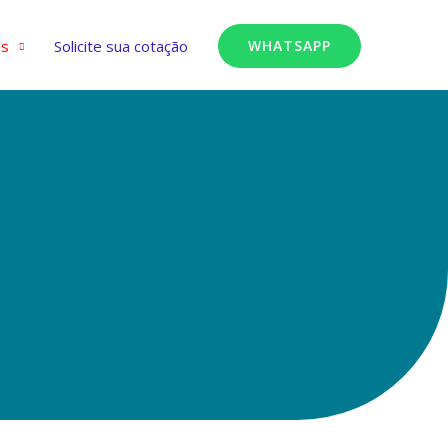
es
Solicite sua cotação
WHATSAPP