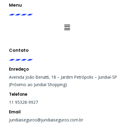
g
o
Menu
r
o
a
k
m
Menu
Contato
Enredeço
Avenida João Benatti, 18 – Jardim Petrópolis – Jundiaí-SP
(Próximo ao Jundiaí Shopping)
Telefone
11 95328-9927
Email
jundiaiseguros@jundiaiseguros.com.br