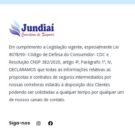
Em cumprimento a Legislação vigente, especialmente Lei
8078/90- Código de Defesa do Consumidor- CDC e
Resolução CNSP 382/2020, artigo 4º, Parágrafo 1º, IV,
DECLARAMOS que todas as informações relativas as
propostas e contratos de seguros intermediados por
nossas corretoras estarão à disposição dos Clientes
podendo ser solicitadas a qualquer tempo por qualquer um
de nossos canais de contato.
I
F
n
a
s
c
Siga-nos
t
e
a
b