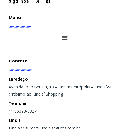
s
c
Siga-nos
t
e
a
b
g
o
Menu
r
o
a
k
m
Menu
Contato
Enredeço
Avenida João Benatti, 18 – Jardim Petrópolis – Jundiaí-SP
(Próximo ao Jundiaí Shopping)
Telefone
11 95328-9927
Email
jundiaiseguros@jundiaiseguros.com.br