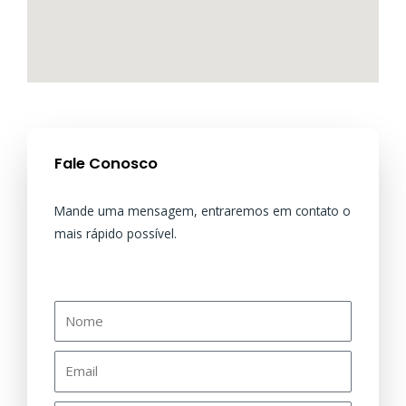
Fale Conosco
Mande uma mensagem, entraremos em contato o
mais rápido possível.
N
o
m
E
e
m