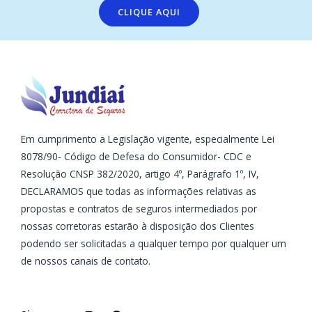
i
c
CLIQUE AQUI
v
o
e
t
:
a
r
?
Em cumprimento a Legislação vigente, especialmente Lei
8078/90- Código de Defesa do Consumidor- CDC e
Resolução CNSP 382/2020, artigo 4º, Parágrafo 1º, IV,
DECLARAMOS que todas as informações relativas as
propostas e contratos de seguros intermediados por
nossas corretoras estarão à disposição dos Clientes
podendo ser solicitadas a qualquer tempo por qualquer um
de nossos canais de contato.
I
F
n
a