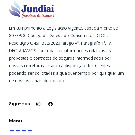
Em cumprimento a Legislação vigente, especialmente Lei
8078/90- Código de Defesa do Consumidor- CDC e
Resolução CNSP 382/2020, artigo 4º, Parágrafo 1º, IV,
DECLARAMOS que todas as informações relativas as
propostas e contratos de seguros intermediados por
nossas corretoras estarão à disposição dos Clientes
podendo ser solicitadas a qualquer tempo por qualquer um
de nossos canais de contato.
I
F
n
a
s
c
Siga-nos
t
e
a
b
g
o
Menu
r
o
a
k
m