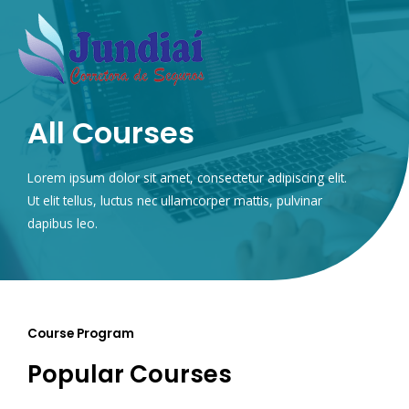
Ir
para
o
conteúdo
All Courses
Lorem ipsum dolor sit amet, consectetur adipiscing elit.
Ut elit tellus, luctus nec ullamcorper mattis, pulvinar
dapibus leo.
Course Program
Popular Courses